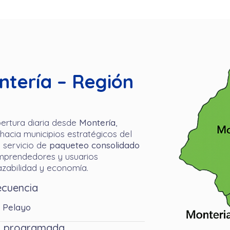
ntería – Región
rtura diaria desde
Montería
,
acia municipios estratégicos del
 servicio de
paqueteo consolidado
mprendedores y usuarios
razabilidad y economía.
ecuencia
n Pelayo
ia programada